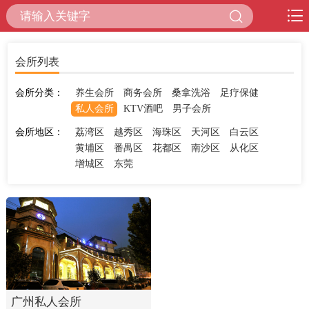
会所列表
会所分类：
养生会所
商务会所
桑拿洗浴
足疗保健
私人会所
KTV酒吧
男子会所
会所地区：
荔湾区
越秀区
海珠区
天河区
白云区
黄埔区
番禺区
花都区
南沙区
从化区
增城区
东莞
广州私人会所