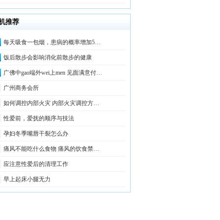
机推荐
每天吸食一包烟，患病的概率增加5…
饭后散步会影响消化前散步的健康
广佛中gao端外wei上men 见面满意付…
广州商务会所
如何调控内部火灾 内部火灾调控方…
性爱前，爱抚的顺序与技法
孕妇冬季嘴唇干裂怎么办
痛风不能吃什么食物 痛风的饮食禁…
应注意性爱后的清理工作
早上起床小腿无力