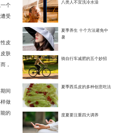
八类人不宜洗冷水澡
以一个
能遭受
夏季养生 十个方法避免中
暑
感性皮
性皮肤
骑自行车减肥的五个妙招
因而，
夏季西瓜皮的多种创意吃法
孕期间
那样做
可能的
度夏要注重四大调养