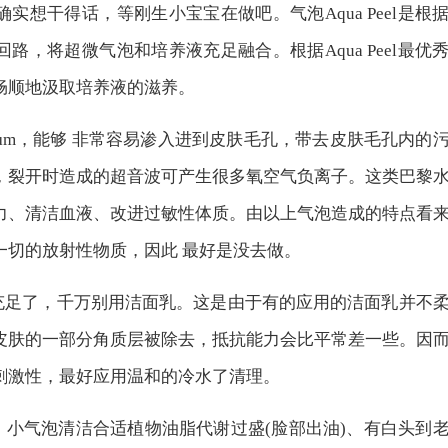
实想干得话，等刚生小宝宝在做吧。气泡Aqua Peel是根
路，将超微气泡和培养液充足融合。根据Aqua Peel最优
畅顺地汲取培养液的滋养。
μm，能够 非常容易渗入进到皮肤毛孔，带去皮肤毛孔内的
，裂开时造成的超音波可产生很多氧空气负离子。这类巴黎
力、清洁血液、改进过敏性体质。由以上气泡造成的特点看
一切的放射性物质，因此 最好是没去做。
就充足了，千万别用洁面乳。这是由于有的应用的洁面乳并不
皮肤的一部分角质层被除去，抵抗能力会比平常差一些。因
刺激性，最好应用温和的冷水了清理。
。小气泡清洁合适植物油脂代谢过盛(脸部出油)、有白头到