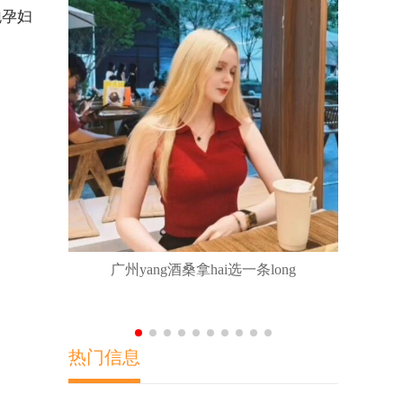
泡孕妇
广佛莞深各
广州yang酒桑拿hai选一条long
热门信息