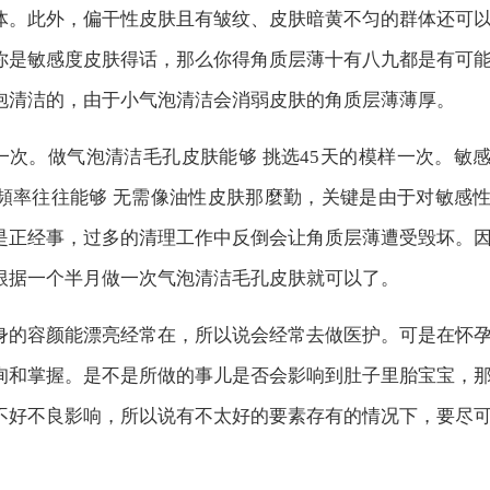
体。此外，偏干性皮肤且有皱纹、皮肤暗黄不匀的群体还可
你是敏感度皮肤得话，那么你得角质层薄十有八九都是有可
泡清洁的，由于小气泡清洁会消弱皮肤的角质层薄薄厚。
一次。做气泡清洁毛孔皮肤能够 挑选45天的模样一次。敏
頻率往往能够 无需像油性皮肤那麼勤，关键是由于对敏感
是正经事，过多的清理工作中反倒会让角质层薄遭受毁坏。
根据一个半月做一次气泡清洁毛孔皮肤就可以了。
身的容颜能漂亮经常在，所以说会经常去做医护。可是在怀
询和掌握。是不是所做的事儿是否会影响到肚子里胎宝宝，
不好不良影响，所以说有不太好的要素存有的情况下，要尽